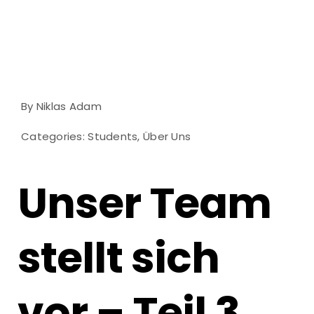
By
Niklas Adam
Categories:
Students
,
Über Uns
Unser Team
stellt sich
vor – Teil 3