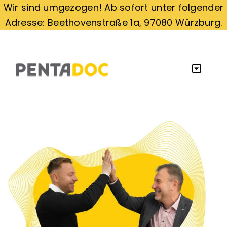
Zum
Wir sind umgezogen! Ab sofort unter folgender
Inhalt
Adresse: Beethovenstraße 1a, 97080 Würzburg.
springen
Toggle
Naviga
Home
Referenzen
Beratungsleistungen
Karriere