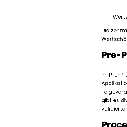
Wert
Die zentr
Wertschöp
Pre-P
Im Pre-Pr
Applikati
Folgevera
gibt es d
validiert
Proce