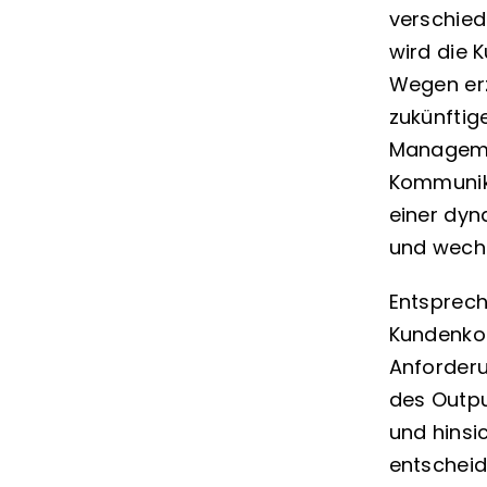
verschie
wird die 
Wegen er
zukünftig
Managemen
Kommunika
einer dyna
und wechs
Entsprec
Kundenko
Anforderu
des Outpu
und hinsic
entscheid