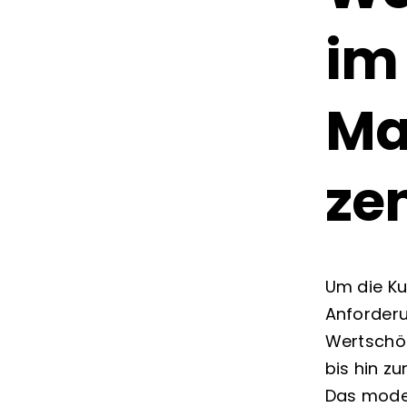
im
Ma
zen
Um die K
Anforder
Wertschöp
bis hin z
Das mode