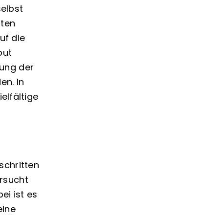
elbst
sten
uf die
put
ung der
en. In
elfältige
schritten
rsucht
ei ist es
eine