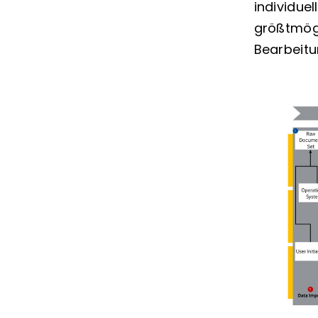
individue
größtmögli
Bearbeitu