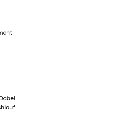
ement
 Dabei
chlauf