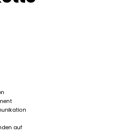
en
ement
munikation
nden auf