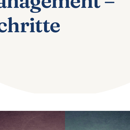
anagement –
chritte