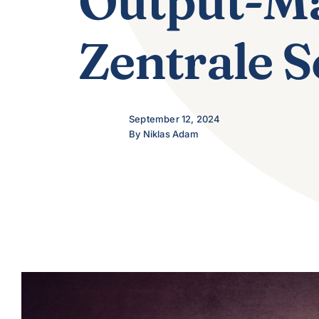
Output-M
Zentrale S
September 12, 2024
By Niklas Adam