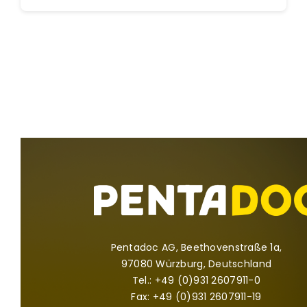
Pentadoc AG, Beethovenstraße 1a,
97080 Würzburg, Deutschland
Tel.: +49 (0)931 2607911-0
Fax: +49 (0)931 2607911-19