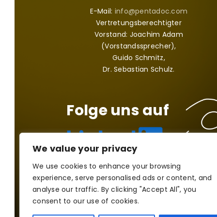
E-Mail:
info@pentadoc.com
Vertretungsberechtigter
Vorstand: Joachim Adam
(Vorstandssprecher),
Guido Schmitz,
Dr. Sebastian Schulz.
Folge uns auf
We value your privacy
We use cookies to enhance your browsing
Impressum
|
Datenschutz
experience, serve personalised ads or content, and
© Copyright 2012 - 2026 | Pentadoc AG | All Rights
analyse our traffic. By clicking "Accept All", you
Reserved
consent to our use of cookies.